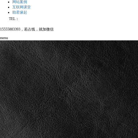
网站案例
互联网课堂
助君缘起
TEL：
15555883393，若占线，就加微信
menu