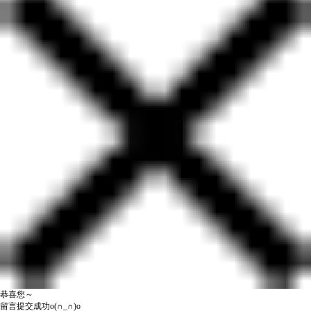
恭喜您～
留言提交成功o(∩_∩)o