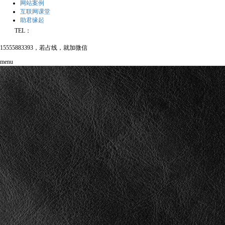
网站案例
互联网课堂
助君缘起
TEL：
15555883393，若占线，就加微信
menu