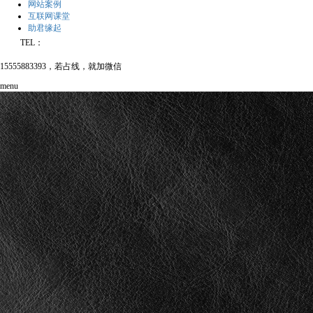
网站案例
互联网课堂
助君缘起
TEL：
15555883393，若占线，就加微信
menu