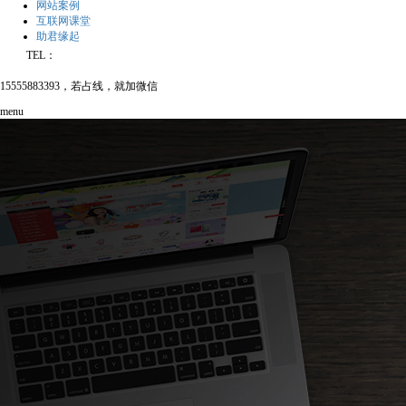
网站案例
互联网课堂
助君缘起
TEL：
15555883393，若占线，就加微信
menu