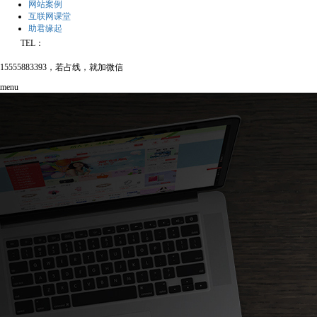
网站案例
互联网课堂
助君缘起
TEL：
15555883393，若占线，就加微信
menu