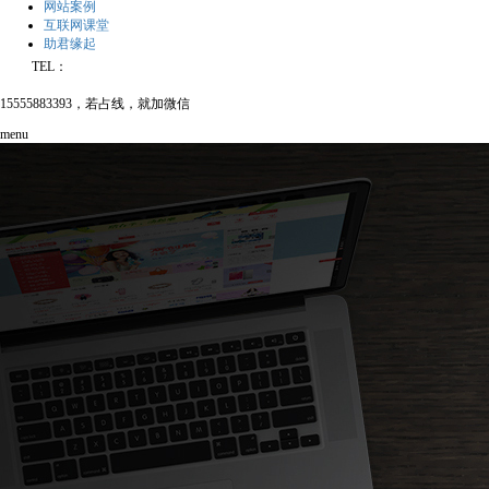
网站案例
互联网课堂
助君缘起
TEL：
15555883393，若占线，就加微信
menu