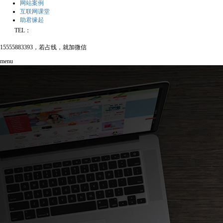
网站案例
互联网课堂
助君缘起
TEL：
15555883393，若占线，就加微信
menu