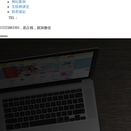
网站案例
互联网课堂
助君缘起
TEL：
15555883393，若占线，就加微信
menu