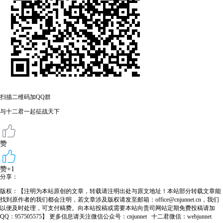
扫描二维码加QQ群
与十二君一起征战天下
赞
赞+1
分享：
版权：【注明为本站原创的文章，转载请注明出处与原文地址！本站部分转载文章能
找到原作者的我们都会注明，若文章涉及版权请发至邮箱：office@cnjunnet.cn，我们
以便及时处理，可支付稿费。向本站投稿或需要本站向贵司网站定期免费投稿请加
QQ：957505575】 更多信息请关注微信公众号：cnjunnet 十二君微信：webjunnet