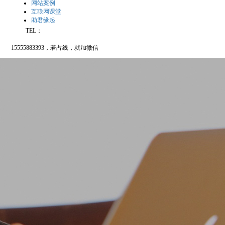
网站案例
互联网课堂
助君缘起
TEL：
15555883393，若占线，就加微信