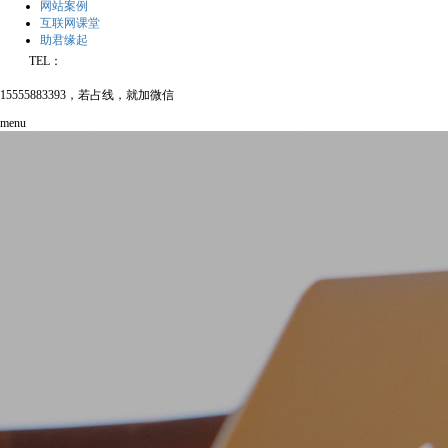
网站案例
互联网课堂
助君缘起
TEL：
15555883393，若占线，就加微信
menu