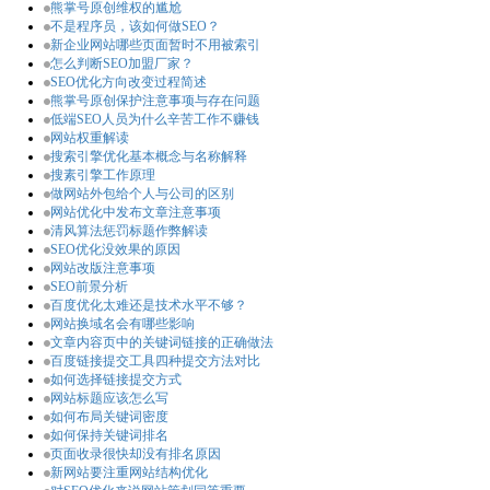
熊掌号原创维权的尴尬
不是程序员，该如何做SEO？
新企业网站哪些页面暂时不用被索引
怎么判断SEO加盟厂家？
SEO优化方向改变过程简述
熊掌号原创保护注意事项与存在问题
低端SEO人员为什么辛苦工作不赚钱
网站权重解读
搜索引擎优化基本概念与名称解释
搜素引擎工作原理
做网站外包给个人与公司的区别
网站优化中发布文章注意事项
清风算法惩罚标题作弊解读
SEO优化没效果的原因
网站改版注意事项
SEO前景分析
百度优化太难还是技术水平不够？
网站换域名会有哪些影响
文章内容页中的关键词链接的正确做法
百度链接提交工具四种提交方法对比
如何选择链接提交方式
网站标题应该怎么写
如何布局关键词密度
如何保持关键词排名
页面收录很快却没有排名原因
新网站要注重网站结构优化