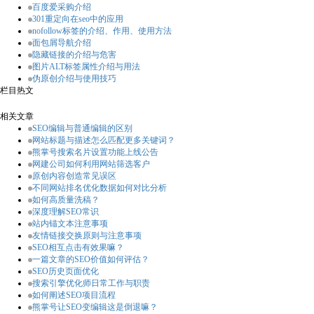
百度爱采购介绍
301重定向在seo中的应用
nofollow标签的介绍、作用、使用方法
面包屑导航介绍
隐藏链接的介绍与危害
图片ALT标签属性介绍与用法
伪原创介绍与使用技巧
栏目热文
相关文章
SEO编辑与普通编辑的区别
网站标题与描述怎么匹配更多关键词？
熊掌号搜索名片设置功能上线公告
网建公司如何利用网站筛选客户
原创内容创造常见误区
不同网站排名优化数据如何对比分析
如何高质量洗稿？
深度理解SEO常识
站内锚文本注意事项
友情链接交换原则与注意事项
SEO相互点击有效果嘛？
一篇文章的SEO价值如何评估？
SEO历史页面优化
搜索引擎优化师日常工作与职责
如何阐述SEO项目流程
熊掌号让SEO变编辑这是倒退嘛？