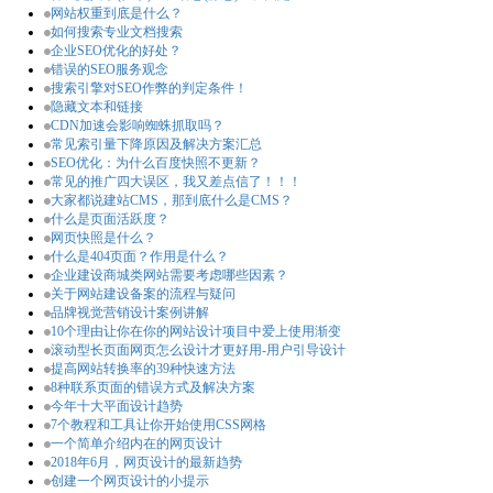
网站权重到底是什么？
如何搜索专业文档搜索
企业SEO优化的好处？
错误的SEO服务观念
搜索引擎对SEO作弊的判定条件！
隐藏文本和链接
CDN加速会影响蜘蛛抓取吗？
常见索引量下降原因及解决方案汇总
SEO优化：为什么百度快照不更新？
常见的推广四大误区，我又差点信了！！！
大家都说建站CMS，那到底什么是CMS？
什么是页面活跃度？
网页快照是什么？
什么是404页面？作用是什么？
企业建设商城类网站需要考虑哪些因素？
关于网站建设备案的流程与疑问
品牌视觉营销设计案例讲解
10个理由让你在你的网站设计项目中爱上使用渐变
滚动型长页面网页怎么设计才更好用-用户引导设计
提高网站转换率的39种快速方法
8种联系页面的错误方式及解决方案
今年十大平面设计趋势
7个教程和工具让你开始使用CSS网格
一个简单介绍内在的网页设计
2018年6月，网页设计的最新趋势
创建一个网页设计的小提示