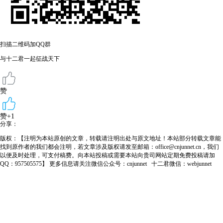
扫描二维码加QQ群
与十二君一起征战天下
赞
赞+1
分享：
版权：【注明为本站原创的文章，转载请注明出处与原文地址！本站部分转载文章能
找到原作者的我们都会注明，若文章涉及版权请发至邮箱：office@cnjunnet.cn，我们
以便及时处理，可支付稿费。向本站投稿或需要本站向贵司网站定期免费投稿请加
QQ：957505575】 更多信息请关注微信公众号：cnjunnet 十二君微信：webjunnet