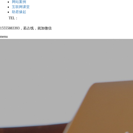
网站案例
互联网课堂
助君缘起
TEL：
15555883393，若占线，就加微信
menu