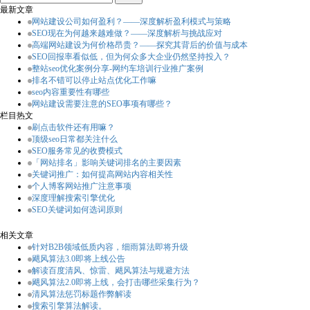
最新文章
网站建设公司如何盈利？——深度解析盈利模式与策略
SEO现在为何越来越难做？——深度解析与挑战应对
高端网站建设为何价格昂贵？——探究其背后的价值与成本
SEO回报率看似低，但为何众多大企业仍然坚持投入？
整站seo优化案例分享-网约车培训行业推广案例
排名不错可以停止站点优化工作嘛
seo内容重要性有哪些
网站建设需要注意的SEO事项有哪些？
栏目热文
刷点击软件还有用嘛？
顶级seo日常都关注什么
SEO服务常见的收费模式
「网站排名」影响关键词排名的主要因素
关键词推广：如何提高网站内容相关性
个人博客网站推广注意事项
深度理解搜索引擎优化
SEO关键词如何选词原则
相关文章
针对B2B领域低质内容，细雨算法即将升级
飓风算法3.0即将上线公告
解读百度清风、惊雷、飓风算法与规避方法
飓风算法2.0即将上线，会打击哪些采集行为？
清风算法惩罚标题作弊解读
搜索引擎算法解读。