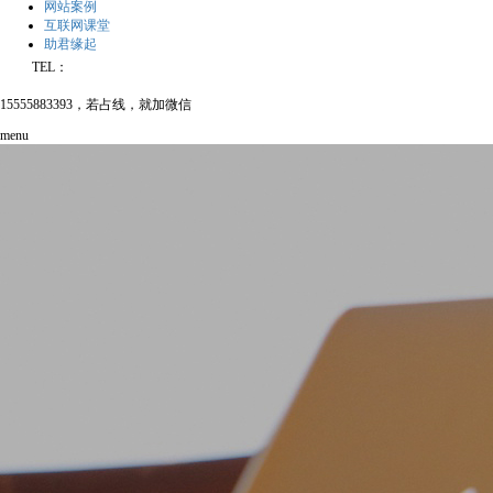
网站案例
互联网课堂
助君缘起
TEL：
15555883393，若占线，就加微信
menu