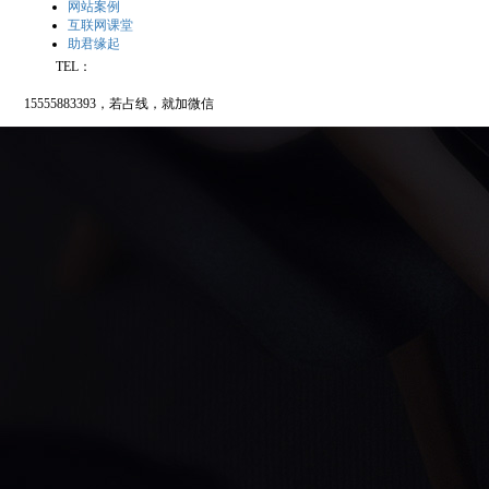
网站案例
互联网课堂
助君缘起
TEL：
15555883393，若占线，就加微信