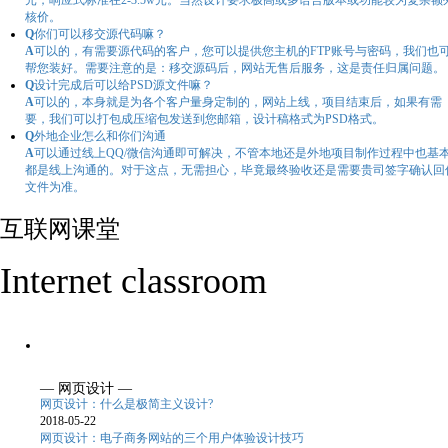
元，响应式标准在2-3.5w元。当然设计要求极高或多语言版本或功能较为复杂额
核价。
Q
你们可以移交源代码嘛？
A
可以的，有需要源代码的客户，您可以提供您主机的FTP账号与密码，我们也
帮您装好。需要注意的是：移交源码后，网站无售后服务，这是责任归属问题。
Q
设计完成后可以给PSD源文件嘛？
A
可以的，本身就是为各个客户量身定制的，网站上线，项目结束后，如果有需
要，我们可以打包成压缩包发送到您邮箱，设计稿格式为PSD格式。
Q
外地企业怎么和你们沟通
A
可以通过线上QQ/微信沟通即可解决，不管本地还是外地项目制作过程中也基
都是线上沟通的。对于这点，无需担心，毕竟最终验收还是需要贵司签字确认回
文件为准。
互联网课堂
Internet classroom
— 网页设计 —
网页设计：什么是极简主义设计?
2018-05-22
网页设计：电子商务网站的三个用户体验设计技巧