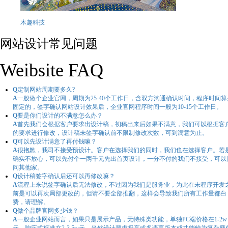
木趣科技
网站设计常见问题
Weibsite FAQ
Q
定制网站周期要多久?
A
一般做个企业官网，周期为25-40个工作日，含双方沟通确认时间，程序时间算
固定的，签字确认网站设计效果后，企业官网程序时间一般为10-15个工作日。
Q
要是你们设计的不满意怎么办？
A
首先我们会根据客户要求出设计稿，初稿出来后如果不满意，我们可以根据客
的要求进行修改，设计稿未签字确认前不限制修改次数，可到满意为止。
Q
可以先设计满意了再付钱嘛？
A
很抱歉，我司不接受预设计。客户在选择我们的同时，我们也在选择客户。若
确实不放心，可以先付个一两千元先出首页设计，一分不付的我们不接受，可以
问其他家。
Q
设计稿签字确认后还可以再修改嘛？
A
流程上来说签字确认后无法修改，不过因为我们是服务业，为此在未程序开发
前是可以再次局部更改的，但请不要全部推翻，这样会导致我们所有工作量都白
费，请理解。
Q
做个品牌官网多少钱？
A
一般企业网站而言，如果只是展示产品，无特殊类功能，单独PC端价格在1-2w