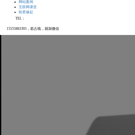
网站案例
互联网课堂
助君缘起
TEL：
15555883393，若占线，就加微信