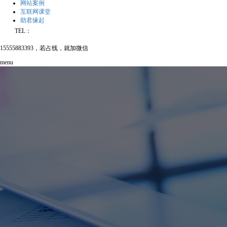
网站案例
互联网课堂
助君缘起
TEL：
15555883393，若占线，就加微信
menu