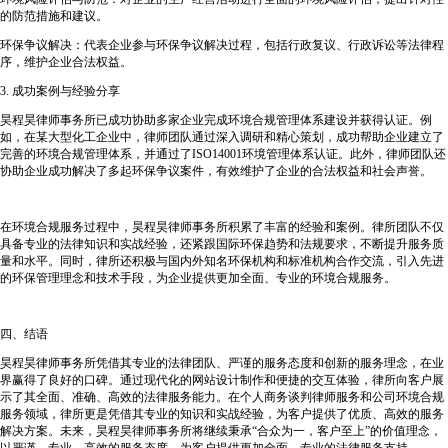
的防范措施和建议。
环保争议解决：代表企业参与环保争议解决过程，包括行政复议、行政诉讼等法律程
序，维护企业合法权益。
3. 成功案例与经验分享
昊程昊律师事务所已成功协助多家企业完成环境合规管理体系建设并获得认证。例
如，在某大型化工企业中，律师团队通过深入调研和精心策划，成功帮助企业建立了
完善的环境合规管理体系，并通过了ISO14001环境管理体系认证。此外，律师团队还
协助企业成功解决了多起环保争议案件，有效维护了企业的合法权益和社会声誉。
在环境合规服务过程中，昊程昊律师事务所积累了丰富的经验和案例。律所团队不仅
具备专业的法律知识和实战经验，还紧跟国际环保趋势和法规要求，不断提升服务质
量和水平。同时，律所还积极与国内外知名环保机构和标准机构合作交流，引入先进
的环保管理理念和技术手段，为企业提供更加全面、专业的环境合规服务。
四、结语
昊程昊律师事务所凭借其专业的法律团队、严谨的服务态度和创新的服务理念，在业
界赢得了良好的口碑。通过现代化的网站设计制作和便捷的交互体验，律所向客户展
示了其全面、准确、高效的法律服务能力。在个人商务谈判律师服务和公司环境合规
服务领域，律所更是凭借其专业的知识和实战经验，为客户提供了优质、高效的服务
解决方案。未来，昊程昊律师事务所将继续秉承“合众为一，客户至上”的价值理念，