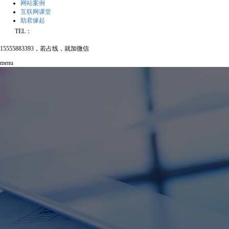
网站案例
互联网课堂
助君缘起
TEL：
15555883393，若占线，就加微信
menu