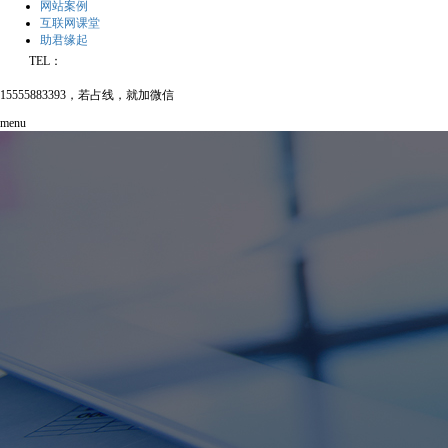
网站案例
互联网课堂
助君缘起
TEL：
15555883393，若占线，就加微信
menu