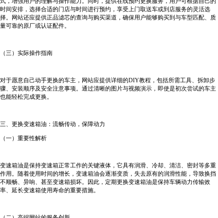
式，增强用户的理解与操作能力。同时，提供在线预约更换服务，用户可根据自己的
时间安排，选择合适的门店与时间进行预约，享受上门取送车或到店服务的灵活选
择。网站还应提供正品滤芯的查询与购买渠道，确保用户能够购买到与车型匹配、质
量可靠的原厂或认证配件。
（三）实际操作指南
对于愿意自己动手更换的车主，网站应提供详细的DIY教程，包括所需工具、拆卸步
骤、安装顺序及安全注意事项。通过清晰的图片与视频演示，即使是初次尝试的车主
也能轻松完成更换。
三、更换变速箱油：流畅传动，保障动力
（一）重要性解析
变速箱油是保持变速箱正常工作的关键液体，它具有润滑、冷却、清洁、密封等多重
作用。随着使用时间的增长，变速箱油会逐渐变质，失去原有的润滑性能，导致换挡
不顺畅、异响、甚至变速箱损坏。因此，定期更换变速箱油是保持车辆动力传输效
率、延长变速箱使用寿命的重要措施。
（二）高端网站的服务创新