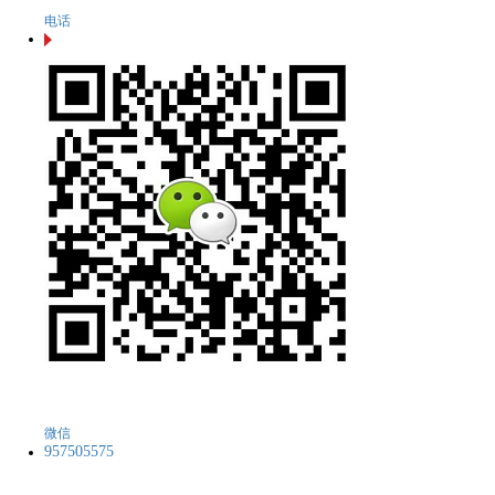
电话
微信
957505575