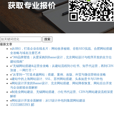
最新文章
从0到1，打造企业在线名片：网站收录秘籍、谷歌SEO实战、合肥网站搭建
全攻略与域名注册艺术
“360品牌塑造：从爱采购到Banner设计，北京网站设计与程序开发的全方位
建站指南”
“无锡网站搭建&运营全攻略：从建站流程到小红书、知乎代运营，再到CDN
加速，一网打尽！”
“从零到一”打造卓越网站：搭建、案例、改版、外贸与微信营销全攻略
建站中的上海网站设计、SSL、苏州网站搭建、头条如意卡与UI外包
网站设计开发的Banner设计、北京网站搭建、网站降权恢复、网站后台开发
与企业邮箱全面解析
制造业网站建设、无锡网站搭建、小红书代运营、CDN与网站建设流程深度
解析
网站设计开发全面解析：从UI设计外包到集团网站建设
15555883393 郝